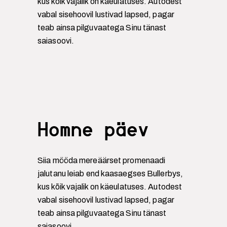
kus kõik vajalik on käeulatuses. Autodest
vabal sisehoovil lustivad lapsed, pagar
teab ainsa pilguvaatega Sinu tänast
saiasoovi.
Homne päev
Siia mööda mereäärset promenaadi
jalutanu leiab end kaasaegses Bullerbys,
kus kõik vajalik on käeulatuses. Autodest
vabal sisehoovil lustivad lapsed, pagar
teab ainsa pilguvaatega Sinu tänast
saiasoovi.