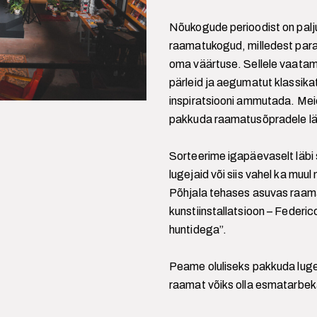
Nõukogude perioodist on palj
raamatukogud, milledest para
oma väärtuse. Sellele vaatama
pärleid ja aegumatut klassikat
inspiratsiooni ammutada. Meie
pakkuda raamatusõpradele läb
Sorteerime igapäevaselt läbi s
lugejaid või siis vahel ka muu
Põhjala tehases asuvas raam
kunstiinstallatsioon – Federi
huntidega”.
Peame oluliseks pakkuda lug
raamat võiks olla esmatarbe