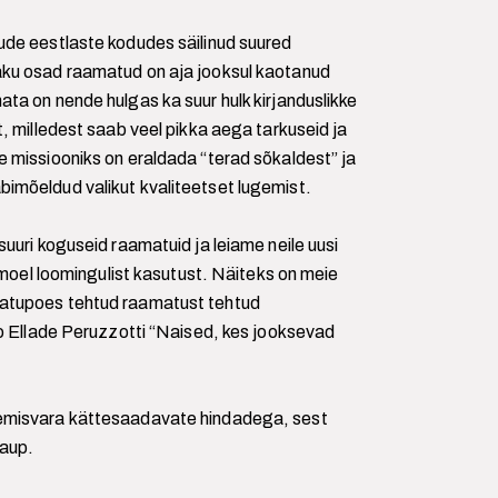
ude eestlaste kodudes säilinud suured
ku osad raamatud on aja jooksul kaotanud
ta on nende hulgas ka suur hulk kirjanduslikke
, milledest saab veel pikka aega tarkuseid ja
 missiooniks on eraldada “terad sõkaldest” ja
imõeldud valikut kvaliteetset lugemist.
uuri koguseid raamatuid ja leiame neile uusi
l moel loomingulist kasutust. Näiteks on meie
atupoes tehtud raamatust tehtud
co Ellade Peruzzotti “Naised, kes jooksevad
emisvara kättesaadavate hindadega, sest
kaup.