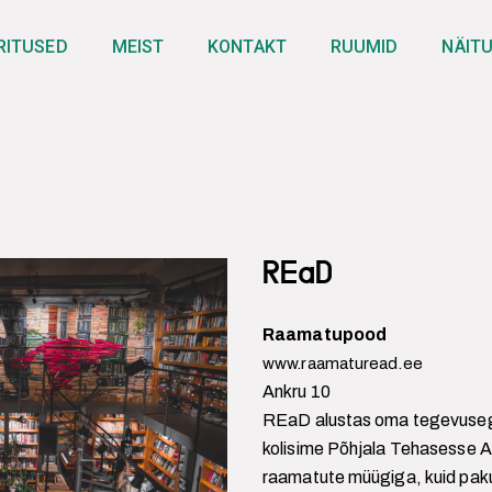
RITUSED
MEIST
KONTAKT
RUUMID
NÄIT
REaD
Raamatupood
www.raamaturead.ee
Ankru 10
REaD alustas oma tegevusega
kolisime Põhjala Tehasesse A
raamatute müügiga, kuid paku