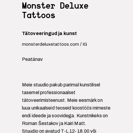
Monster Deluxe
Tattoos
Tätoveeringud ja kunst
/
monsterdeluxetattoos.com
IG
Peatänav
Meie stuudio pakub parimal kunstilisel
tasemel professionaalset
tätoveerimisteenust. Meie eesmärk on
luua unikaalseid teoseid koostöös inimeste
endi ideede ja soovidega. Kunstnikeks on
Roman Šestakov ja Kairi Matt.
Stuudio on avatud T-L 12-18.00 või