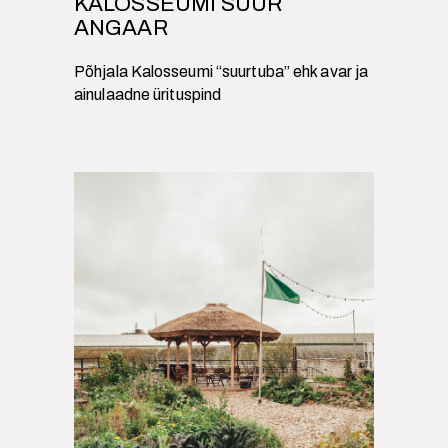
KALOSSEUMI SUUR
ANGAAR
Põhjala Kalosseumi “suurtuba” ehk avar ja
ainulaadne ürituspind