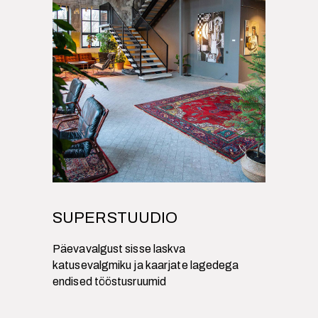
SUPERSTUUDIO
Päevavalgust sisse laskva
katusevalgmiku ja kaarjate lagedega
endised tööstusruumid