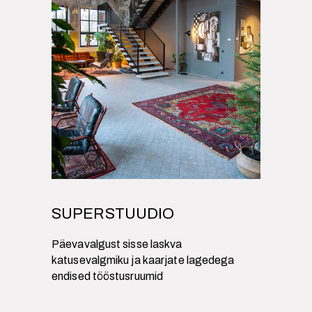
SUPERSTUUDIO
Päevavalgust sisse laskva
katusevalgmiku ja kaarjate lagedega
endised tööstusruumid